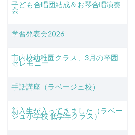
子ども合唱団結成＆お琴合唱演奏
会
学習発表会2026
市内校幼稚園クラス、3月の卒園
セレモニー
手話講座（ラベージュ校）
新入生が入ってきました（ラベー
ジュ小学校 低学年クラス）