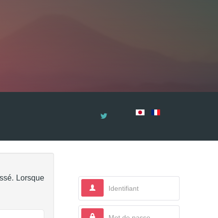
essé. Lorsque
Identifiant
Mot de passe