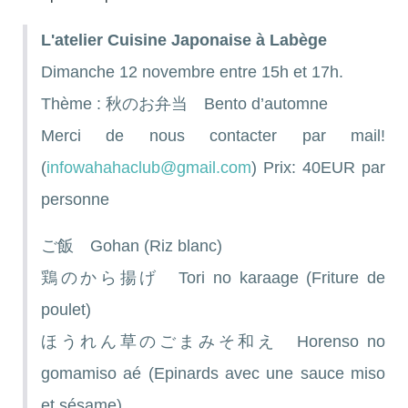
L'atelier Cuisine Japonaise à Labège
Dimanche 12 novembre entre 15h et 17h.
Thème : 秋のお弁当 Bento d’automne
Merci de nous contacter par mail!
(
infowahahaclub@gmail.com
) Prix: 40EUR par
personne
ご飯 Gohan (Riz blanc)
鶏のから揚げ Tori no karaage (Friture de
poulet)
ほうれん草のごまみそ和え Horenso no
gomamiso aé (Epinards avec une sauce miso
et sésame)