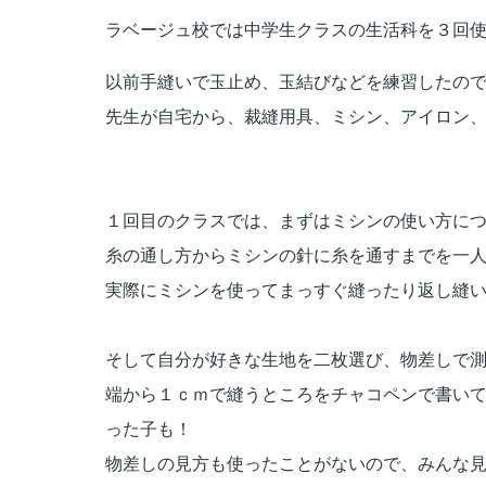
ラベージュ校では中学生クラスの生活科を３回
以前手縫いで玉止め、
玉結びなどを練習したの
先生が自宅から、裁縫用具、ミシン、アイロン
１回目のクラスでは、まずはミシンの使い方に
糸の通し方からミシンの針に糸を通すまでを一
実際にミシンを使ってまっすぐ縫ったり返し縫
そして自分が好きな生地を二枚選び、物差しで
端から１ｃｍで縫うところをチャコペンで書い
った子も！
物差しの見方も使ったことがないので、みんな