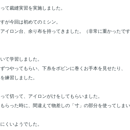
使って裁縫実習を実
施しました。
ですが今回は初めてのミシン。
、アイロン台、
余り布を持ってきました。（非常に重かったで
ついて学習しました。
人ずつやってもらい
、下糸をボビンに巻くお手本を見せたり、
いを練習しました。
測って切って、アイロンがけをしてもらいました。
てもらった時に、
間違えて物差しの「寸」
の部分を使ってしま
見にくいようでした。