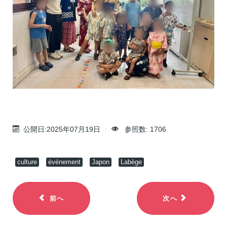
公開日:2025年07月19日
参照数: 1706
culture
événement
Japon
Labège
前へ
次へ